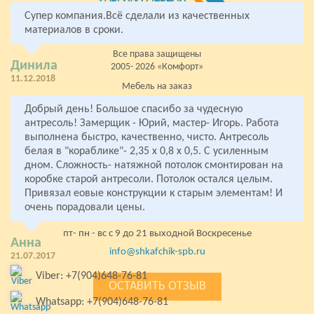
Супер компания.Всё сделали из качественных
материалов в сроки.
Все права защищены
Динила
2005- 2026 «Комфорт»
11.12.2018
Мебель на заказ
от производителя
Добрый день! Большое спасибо за чудесную
антресоль! Замерщик - Юрий, мастер- Игорь. Работа
мебельное производство:
выполнена быстро, качественно, чисто. Антресоль
+7(812)980-01-28
белая в "кораблике"- 2,35 х 0,8 х 0,5. С усиленным
+7(904)648-76-81
дном. Сложность- натяжной потолок смонтирован на
коробке старой антресоли. Потолок остался целым.
стекольная мастерская:
+7(904)648-76-81
Привязал еовые конструкции к старым элементам! И
очень порадовали цены.
Колпино, Левый берег р. Ижоры 67
пт- пн - вс с 9 до 21 выходной Воскресенье
Анна
info@shkafchik-spb.ru
21.07.2017
Viber: +7(904)648-76-81
ОСТАВИТЬ ОТЗЫВ
Whatsapp: +7(904)648-76-81