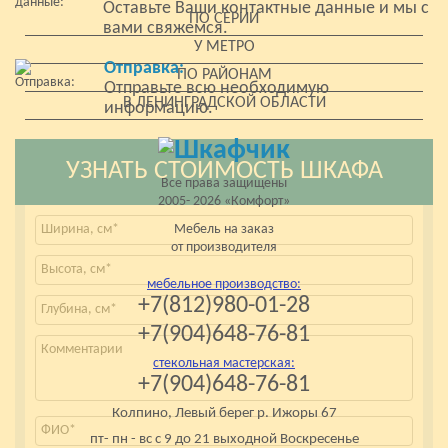
Оставьте Ваши контактные данные и мы с
ПО СЕРИИ
вами свяжемся.
У МЕТРО
Отправка:
ПО РАЙОНАМ
Отправьте всю необходимую
В ЛЕНИНГРАДСКОЙ ОБЛАСТИ
информацию.
УЗНАТЬ СТОИМОСТЬ ШКАФА
Все права защищены
2005- 2026 «Комфорт»
Мебель на заказ
от производителя
мебельное производство:
+7(812)980-01-28
+7(904)648-76-81
стекольная мастерская:
+7(904)648-76-81
Колпино, Левый берег р. Ижоры 67
пт- пн - вс с 9 до 21 выходной Воскресенье