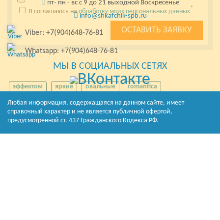
пт- пн - вс с 9 до 21 выходной Воскресенье
*
Я соглашаюсь на
обработку моих персональных данных
info@shkafchik-spb.ru
Viber: +7(904)648-76-81
Whatsapp: +7(904)648-76-81
МЫ В СОЦИАЛЬНЫХ СЕТЯХ
эффектом
яркие
овальные
romantica
универсальна
решения
серебряное
подписки
Любая информация, содержащаяся на данном сайте, имеет
справочный характер и не является публичной офертой,
предусмотренной ст. 437 Гражданского Кодекса РФ.