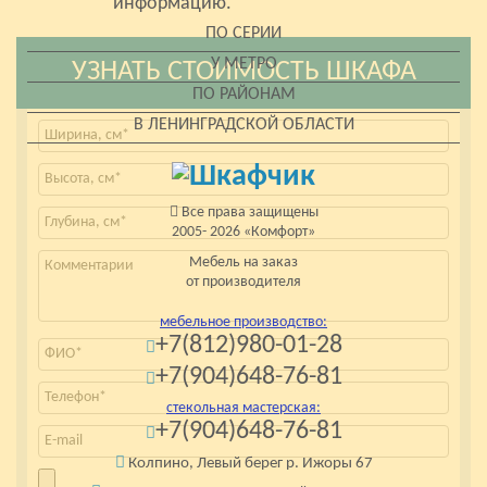
информацию.
ПО СЕРИИ
У МЕТРО
УЗНАТЬ СТОИМОСТЬ ШКАФА
ПО РАЙОНАМ
В ЛЕНИНГРАДСКОЙ ОБЛАСТИ
Все права защищены
2005- 2026 «Комфорт»
Мебель на заказ
от производителя
мебельное производство:
+7(812)980-01-28
+7(904)648-76-81
стекольная мастерская:
+7(904)648-76-81
Колпино, Левый берег р. Ижоры 67