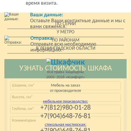
время визита.
Ваши данные:
Оставьте Ваши контактные данные и мы с
ПО СЕРИИ
вами свяжемся.
У МЕТРО
Отправка:
ПО РАЙОНАМ
Отправьте всю необходимую
В ЛЕНИНГРАДСКОЙ ОБЛАСТИ
информацию.
УЗНАТЬ СТОИМОСТЬ ШКАФА
Все права защищены
2005- 2026 «Комфорт»
Мебель на заказ
от производителя
мебельное производство:
+7(812)980-01-28
+7(904)648-76-81
стекольная мастерская:
+7(904)648-76-81