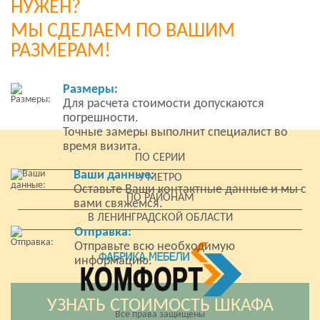
НУЖЕН?
МЫ СДЕЛАЕМ ПО ВАШИМ
РАЗМЕРАМ!
Размеры:
Для расчета стоимости допускаются
погрешности.
Точные замеры выполнит специалист во
время визита.
ПО СЕРИИ
Ваши данные:
У МЕТРО
Оставьте Ваши контактные данные и мы с
ПО РАЙОНАМ
вами свяжемся.
В ЛЕНИНГРАДСКОЙ ОБЛАСТИ
Отправка:
Отправьте всю необходимую
информацию.
УЗНАТЬ СТОИМОСТЬ ШКАФА
Все права защищены