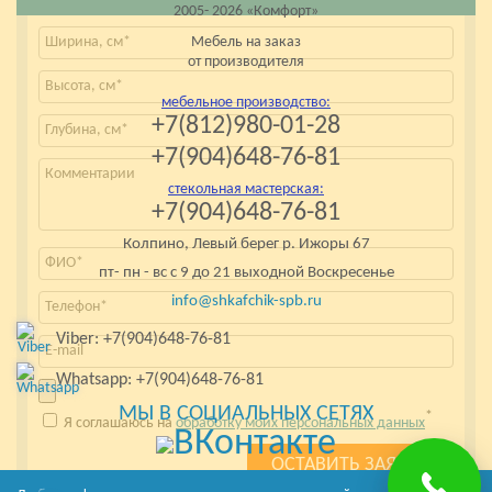
2005- 2026 «Комфорт»
Мебель на заказ
от производителя
мебельное производство:
+7(812)980-01-28
+7(904)648-76-81
стекольная мастерская:
+7(904)648-76-81
Колпино, Левый берег р. Ижоры 67
пт- пн - вс с 9 до 21 выходной Воскресенье
info@shkafchik-spb.ru
Viber: +7(904)648-76-81
Whatsapp: +7(904)648-76-81
МЫ В СОЦИАЛЬНЫХ СЕТЯХ
*
Я соглашаюсь на
обработку моих персональных данных