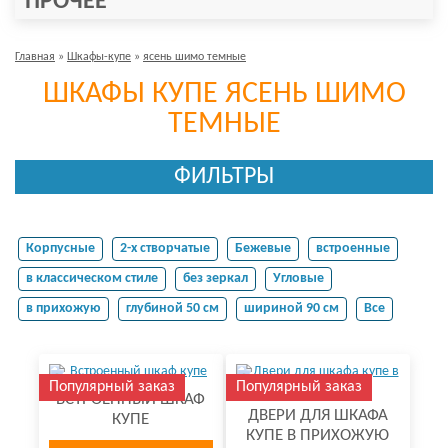
ПРОЧЕЕ
Главная
»
Шкафы-купе
»
ясень шимо темные
ШКАФЫ КУПЕ ЯСЕНЬ ШИМО
ТЕМНЫЕ
ФИЛЬТРЫ
Корпусные
2-х створчатые
Бежевые
встроенные
в классическом стиле
без зеркал
Угловые
в прихожую
глубиной 50 см
шириной 90 см
Все
Популярный заказ
Популярный заказ
ВСТРОЕННЫЙ ШКАФ
ДВЕРИ ДЛЯ ШКАФА
КУПЕ
КУПЕ В ПРИХОЖУЮ