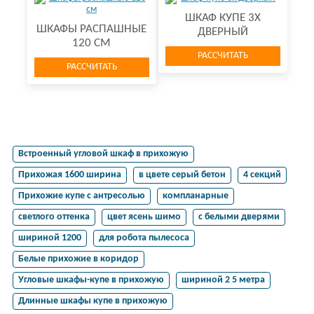
ШКАФ КУПЕ 3Х
ШКАФЫ РАСПАШНЫЕ
ДВЕРНЫЙ
120 СМ
РАССЧИТАТЬ
РАССЧИТАТЬ
Встроенный угловой шкаф в прихожую
Прихожая 1600 ширина
в цвете серый бетон
4 секций
Прихожие купе с антресолью
компланарные
светлого оттенка
цвет ясень шимо
с белыми дверями
шириной 1200
для робота пылесоса
Белые прихожие в коридор
Угловые шкафы-купе в прихожую
шириной 2 5 метра
Длинные шкафы купе в прихожую