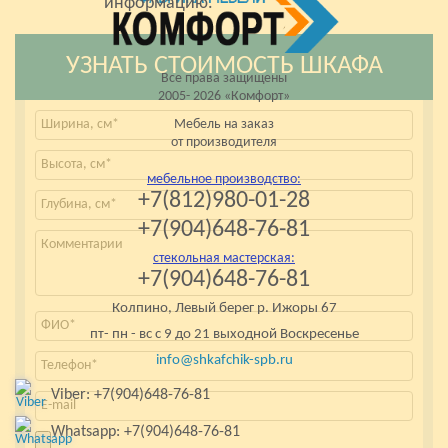
информацию.
УЗНАТЬ СТОИМОСТЬ ШКАФА
Все права защищены
2005- 2026 «Комфорт»
Мебель на заказ
от производителя
мебельное производство:
+7(812)980-01-28
+7(904)648-76-81
стекольная мастерская:
+7(904)648-76-81
Колпино, Левый берег р. Ижоры 67
пт- пн - вс с 9 до 21 выходной Воскресенье
info@shkafchik-spb.ru
Viber: +7(904)648-76-81
Whatsapp: +7(904)648-76-81