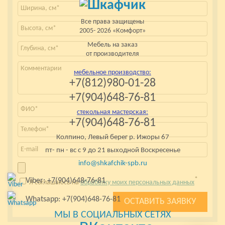
Все права защищены
2005- 2026 «Комфорт»
Мебель на заказ
от производителя
мебельное производство:
+7(812)980-01-28
+7(904)648-76-81
стекольная мастерская:
+7(904)648-76-81
Колпино, Левый берег р. Ижоры 67
пт- пн - вс с 9 до 21 выходной Воскресенье
info@shkafchik-spb.ru
*
Viber: +7(904)648-76-81
Я соглашаюсь на
обработку моих персональных данных
Whatsapp: +7(904)648-76-81
МЫ В СОЦИАЛЬНЫХ СЕТЯХ