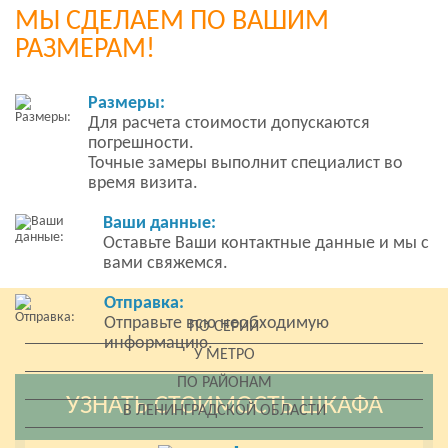
МЫ СДЕЛАЕМ ПО ВАШИМ
РАЗМЕРАМ!
Размеры:
Для расчета стоимости допускаются
погрешности.
Точные замеры выполнит специалист во
время визита.
Ваши данные:
Оставьте Ваши контактные данные и мы с
вами свяжемся.
Отправка:
Отправьте всю необходимую
ПО СЕРИИ
информацию.
У МЕТРО
ПО РАЙОНАМ
УЗНАТЬ СТОИМОСТЬ ШКАФА
В ЛЕНИНГРАДСКОЙ ОБЛАСТИ