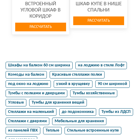
ВСТРОЕННЫЙ
ШКАФ КУПЕ В НИШЕ
УГЛОВОЙ ШКАФ В
СПАЛЬНИ
КОРИДОР
РАССЧИТАТЬ
РАССЧИТАТЬ
Шкафы на балкон 60 см ширина
на лоджию в стиле Лофт
Комоды на балкон
Красивые стеллажи полки
под окно на лоджию
узкий в хрущевку
90 см шириной
Тумбы с полками и дверцами
Тумбы хозяйственные
Угловые
Тумбы для хранения вещей
Стеллажи на маленький
до подоконника
Тумбы из ЛДСП
Стеллажи с дверями
Мебельные для хранения
из панелей ПВХ
Теплые
Стильные встроенные купе