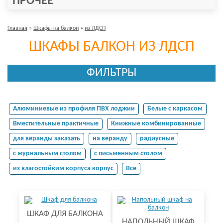
ПРОЧЕЕ
Главная
»
Шкафы на балкон
»
из ЛДСП
ШКАФЫ БАЛКОН ИЗ ЛДСП
ФИЛЬТРЫ
Алюминиевые из профиля ПВХ лоджии
Белые с каркасом
Вместительные практичные
Книжные комбинированные
для веранды заказать
на веранду
радиусные
с журнальным столом
с письменным столом
из влагостойким корпуса корпус
Все
ШКАФ ДЛЯ БАЛКОНА
НАПОЛЬНЫЙ ШКАФ