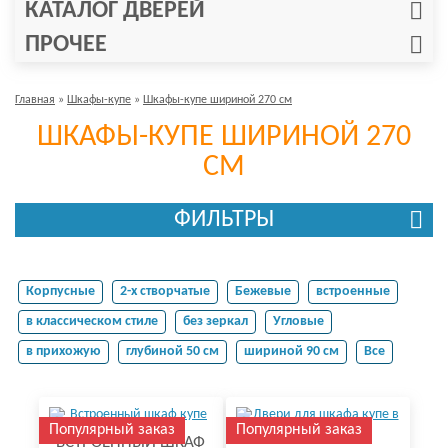
КАТАЛОГ ДВЕРЕЙ
ПРОЧЕЕ
Главная
»
Шкафы-купе
»
Шкафы-купе шириной 270 см
ШКАФЫ-КУПЕ ШИРИНОЙ 270
СМ
ФИЛЬТРЫ
Корпусные
2-х створчатые
Бежевые
встроенные
в классическом стиле
без зеркал
Угловые
в прихожую
глубиной 50 см
шириной 90 см
Все
Популярный заказ
Популярный заказ
ВСТРОЕННЫЙ ШКАФ