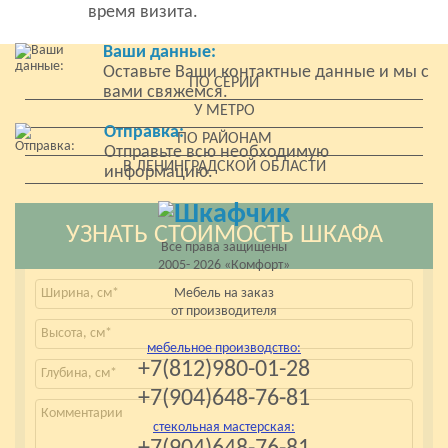
время визита.
Ваши данные:
Оставьте Ваши контактные данные и мы с
ПО СЕРИИ
вами свяжемся.
У МЕТРО
Отправка:
ПО РАЙОНАМ
Отправьте всю необходимую
В ЛЕНИНГРАДСКОЙ ОБЛАСТИ
информацию.
УЗНАТЬ СТОИМОСТЬ ШКАФА
Все права защищены
2005- 2026 «Комфорт»
Мебель на заказ
от производителя
мебельное производство:
+7(812)980-01-28
+7(904)648-76-81
стекольная мастерская: