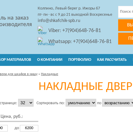
Колпино, Левый берег р. Ижоры 67
пт- пн - вс с 9 до 21 выходной Воскресенье
ль на заказ
info@shkafchik-spb.ru
роизводителя
ВЫ
Viber: +7(904)648-76-81
П
Whatsapp: +7(904)648-76-81
БОР МАТЕРИАЛОВ
О КОМПАНИИ
ПОРТФОЛИО
КАК РАССЧИТАТЬ
вери для шкафов в нишу
»
Накладные
НАКЛАДНЫЕ ДВЕР
 странице:
Сортировать по:
по
Цена, руб.:
до