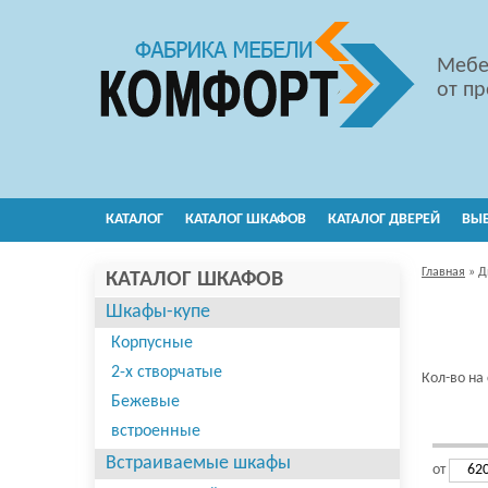
Мебе
от п
КАТАЛОГ
КАТАЛОГ ШКАФОВ
КАТАЛОГ ДВЕРЕЙ
ВЫ
Главная
»
Д
КАТАЛОГ ШКАФОВ
Шкафы-купе
Корпусные
2-х створчатые
Кол-во на
Бежевые
встроенные
в классическом стиле
Встраиваемые шкафы
от