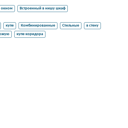
 окном
Встроенный в нишу шкаф
купе
Комбинированные
Стильные
в стену
хожую
купе коридора