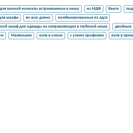
для ванной комнаты встраиваемые в нишу
из МДФ
Венге
под
для шкафа
во всю длину
комбинированные из лдсп
ной шкаф для одежды на направляющих в глубокой нише
двойные
ом
Маленькие
купе в узкую
с узким профилем
купе в при