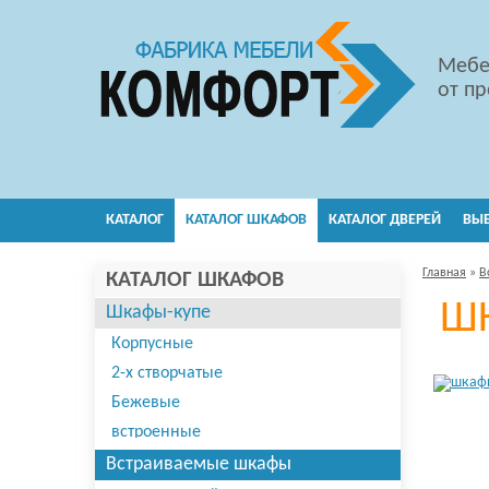
Мебе
от п
КАТАЛОГ
КАТАЛОГ ШКАФОВ
КАТАЛОГ ДВЕРЕЙ
ВЫ
Главная
»
В
КАТАЛОГ ШКАФОВ
Ш
Шкафы-купе
Корпусные
2-х створчатые
Бежевые
встроенные
в классическом стиле
Встраиваемые шкафы