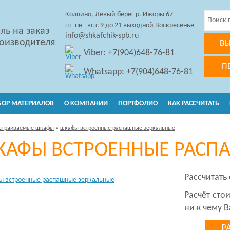
Колпино, Левый берег р. Ижоры 67
пт- пн - вс с 9 до 21 выходной Воскресенье
ль на заказ
info@shkafchik-spb.ru
роизводителя
ВЫ
Viber: +7(904)648-76-81
П
Whatsapp: +7(904)648-76-81
БОР МАТЕРИАЛОВ
О КОМПАНИИ
ПОРТФОЛИО
КАК РАССЧИТАТЬ
страиваемые шкафы
»
шкафы встроенные распашные зеркальные
КАФЫ ВСТРОЕННЫЕ РАСП
Рассчитать
Расчёт сто
ни к чему В
Р