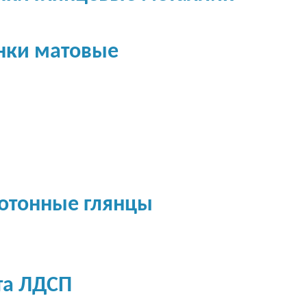
нки матовые
отонные глянцы
та ЛДСП