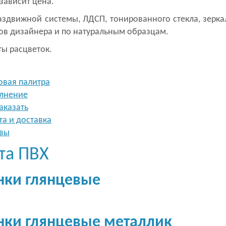
 зависит цена.
аздвижной системы, ЛДСП, тонированного стекла, зерка
ов дизайнера и по натуральным образцам.
ы расцветок.
овая палитра
лнение
аказать
та и доставка
вы
та ПВХ
нки глянцевые
нки глянцевые металлик