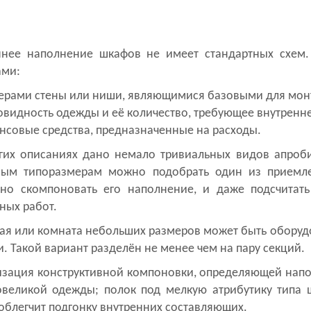
ннее наполнение шкафов не имеет стандартных схем.
ами:
ерами стены или ниши, являющимися базовыми для мон
овидность одежды и её количество, требующее внутренн
нсовые средства, предназначенные на расходы.
гих описаниях дано немало тривиальных видов апроби
ным типоразмерам можно подобрать один из приемл
ьно скомпоновать его наполнение, и даже подсчитат
ных работ.
ая или комната небольших размеров может быть оборуд
. Такой вариант разделён не менее чем на пару секций.
изация конструктивной компоновки, определяющей напо
овеликой одежды; полок под мелкую атрибутику типа ш
облегчит подгонку внутренних составляющих.