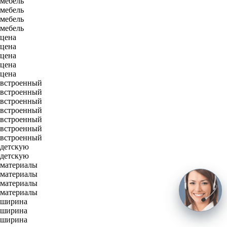
мебель
мебель
мебель
мебель
цена
цена
цена
цена
цена
встроенный
встроенный
встроенный
встроенный
встроенный
встроенный
встроенный
детскую
детскую
материалы
материалы
материалы
материалы
ширина
ширина
ширина