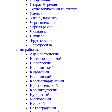
Спортивная
Старая Деревня
Технологический институт
Удельная
Улица Дыбенко
Чернышевская
Чёрная речка
Чкаловская
Шушары
Фрунзенская
Электросила
по районам
Адмиралтейский
Василеостровской
Выборгский
Калининский
Кировский
Колпинский
Красногвардейский
Красносельский
Кронштадтский
Курортный
Московский
Невский
Петроградский