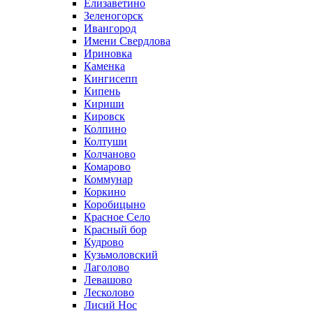
Елизаветино
Зеленогорск
Ивангород
Имени Свердлова
Ириновка
Каменка
Кингисепп
Кипень
Кириши
Кировск
Колпино
Колтуши
Колчаново
Комарово
Коммунар
Коркино
Коробицыно
Красное Село
Красный бор
Кудрово
Кузьмоловский
Лаголово
Левашово
Лесколово
Лисий Нос