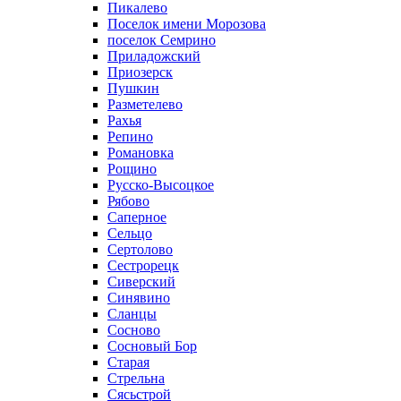
Пикалево
Поселок имени Морозова
поселок Семрино
Приладожский
Приозерск
Пушкин
Разметелево
Рахья
Репино
Романовка
Рощино
Русско-Высоцкое
Рябово
Саперное
Сельцо
Сертолово
Сестрорецк
Сиверский
Синявино
Сланцы
Сосново
Сосновый Бор
Старая
Стрельна
Сясьстрой