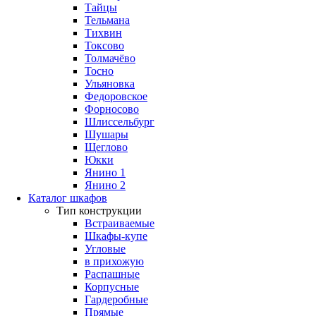
Тайцы
Тельмана
Тихвин
Токсово
Толмачёво
Тосно
Ульяновка
Федоровское
Форносово
Шлиссельбург
Шушары
Щеглово
Юкки
Янино 1
Янино 2
Каталог шкафов
Тип конструкции
Встраиваемые
Шкафы-купе
Угловые
в прихожую
Распашные
Корпусные
Гардеробные
Прямые