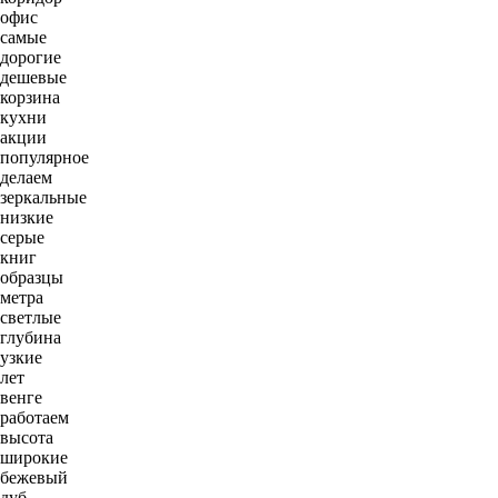
офис
самые
дорогие
дешевые
корзина
кухни
акции
популярное
делаем
зеркальные
низкие
серые
книг
образцы
метра
светлые
глубина
узкие
лет
венге
работаем
высота
широкие
бежевый
дуб