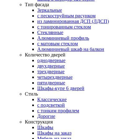
Тип фасада
Зеркальные
с пескоструйным рисунком
из ламинированная ДСП (ЛДСП)
с тонированным стеклом
Стеклянные
Алюминиевый профиль
с матовым стеклом
Алюминиевый шкаф на балкон
Количество дверей
однодверные
двухдверные
трехдверные
четырехдверные
пятидверные
Шкафы-купе 6 дверей
Стиль
Классические
с подсветкой
с тонким профилем
Дорогие
Конструкция
Шкафы
Шкафы на заказ
Мебель на заказ