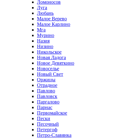
Ломоносов
Луга
Любань
Малое Верево
Малое Карлино
Мга
Мурино
Назия
Низино
Никольское
Новая Ладога
Новое Девяткино
Новоселье
Новый Свет
Оржицы
Отрадное
Павлово
Павловск
Паргалово
Парнас
Первомайское
Пески
Песочный
Петергоф
Петро-Славянка