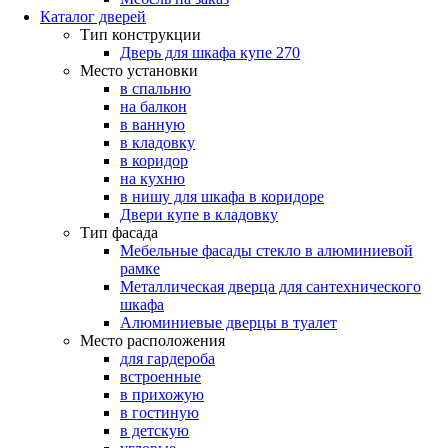
Каталог дверей
Тип конструкции
Дверь для шкафа купе 270
Место установки
в спальню
на балкон
в ванную
в кладовку
в коридор
на кухню
в нишу для шкафа в коридоре
Двери купе в кладовку
Тип фасада
Мебельные фасады стекло в алюминиевой
рамке
Металлическая дверца для сантехнического
шкафа
Алюминиевые дверцы в туалет
Место расположения
для гардероба
встроенные
в прихожую
в гостиную
в детскую