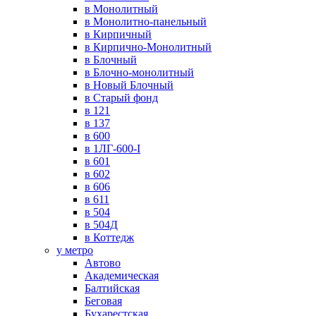
в Монолитный
в Монолитно-панельный
в Кирпичный
в Кирпично-Монолитный
в Блочный
в Блочно-монолитный
в Новый Блочный
в Старый фонд
в 121
в 137
в 600
в 1ЛГ-600-I
в 601
в 602
в 606
в 611
в 504
в 504Д
в Коттедж
у метро
Автово
Академическая
Балтийская
Беговая
Бухарестская