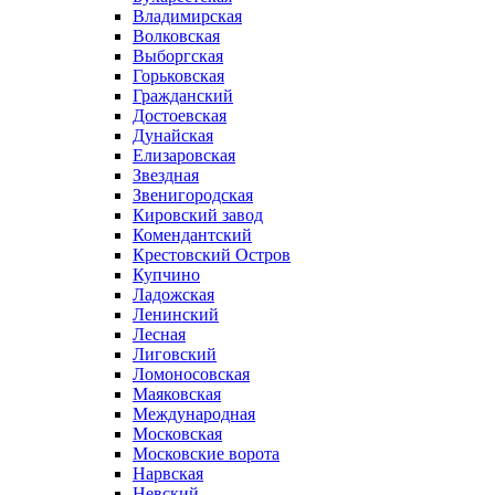
Владимирская
Волковская
Выборгская
Горьковская
Гражданский
Достоевская
Дунайская
Елизаровская
Звездная
Звенигородская
Кировский завод
Комендантский
Крестовский Остров
Купчино
Ладожская
Ленинский
Лесная
Лиговский
Ломоносовская
Маяковская
Международная
Московская
Московские ворота
Нарвская
Невский