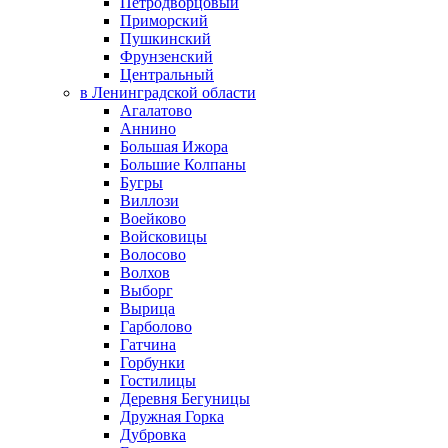
Петродворцовый
Приморский
Пушкинский
Фрунзенский
Центральный
в Ленинградской области
Агалатово
Аннино
Большая Ижора
Большие Колпаны
Бугры
Виллози
Воейково
Войсковицы
Волосово
Волхов
Выборг
Вырица
Гарболово
Гатчина
Горбунки
Гостилицы
Деревня Бегуницы
Дружная Горка
Дубровка