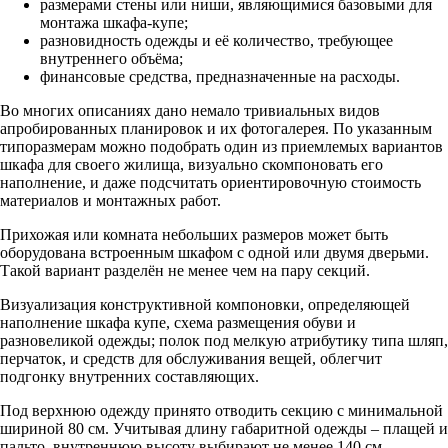
размерами стены или ниши, являющимися базовыми для
монтажа шкафа-купе;
разновидность одежды и её количество, требующее
внутреннего объёма;
финансовые средства, предназначенные на расходы.
Во многих описаниях дано немало тривиальных видов
апробированных планировок и их фотогалерея. По указанным
типоразмерам можно подобрать один из приемлемых вариантов
шкафа для своего жилища, визуально скомпоновать его
наполнение, и даже подсчитать ориентировочную стоимость
материалов и монтажных работ.
Прихожая или комната небольших размеров может быть
оборудована встроенным шкафом с одной или двумя дверьми.
Такой вариант разделён не менее чем на пару секций.
Визуализация конструктивной компоновки, определяющей
наполнение шкафа купе, схема размещения обуви и
разновеликой одежды; полок под мелкую атрибутику типа шляп,
перчаток, и средств для обслуживания вещей, облегчит
подгонку внутренних составляющих.
Под верхнюю одежду принято отводить секцию с минимальной
шириной 80 см. Учитывая длину габаритной одежды – плащей и
пальто, внутреннюю высоту выбирают не менее 140 см.