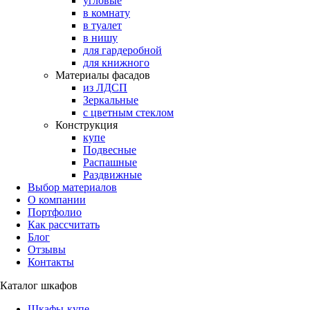
угловые
в комнату
в туалет
в нишу
для гардеробной
для книжного
Материалы фасадов
из ЛДСП
Зеркальные
с цветным стеклом
Конструкция
купе
Подвесные
Распашные
Раздвижные
Выбор материалов
О компании
Портфолио
Как рассчитать
Блог
Отзывы
Контакты
Каталог шкафов
Шкафы-купе