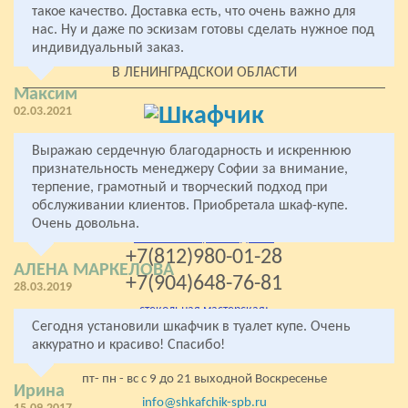
такое качество. Доставка есть, что очень важно для
У МЕТРО
нас. Ну и даже по эскизам готовы сделать нужное под
ПО РАЙОНАМ
индивидуальный заказ.
В ЛЕНИНГРАДСКОЙ ОБЛАСТИ
Максим
02.03.2021
Все права защищены
Выражаю сердечную благодарность и искреннюю
2005- 2026 «Комфорт»
признательность менеджеру Софии за внимание,
терпение, грамотный и творческий подход при
Мебель на заказ
от производителя
обслуживании клиентов. Приобретала шкаф-купе.
Очень довольна.
мебельное производство:
+7(812)980-01-28
АЛЕНА МАРКЕЛОВА
+7(904)648-76-81
28.03.2019
стекольная мастерская:
+7(904)648-76-81
Сегодня установили шкафчик в туалет купе. Очень
аккуратно и красиво! Спасибо!
Колпино, Левый берег р. Ижоры 67
пт- пн - вс с 9 до 21 выходной Воскресенье
Ирина
info@shkafchik-spb.ru