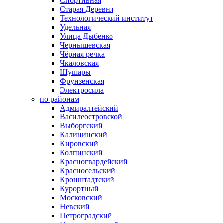
Спортивная
Старая Деревня
Технологический институт
Удельная
Улица Дыбенко
Чернышевская
Чёрная речка
Чкаловская
Шушары
Фрунзенская
Электросила
по районам
Адмиралтейский
Василеостровской
Выборгский
Калининский
Кировский
Колпинский
Красногвардейский
Красносельский
Кронштадтский
Курортный
Московский
Невский
Петроградский