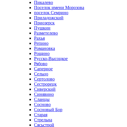
Пикалево
Поселок имени Морозова
поселок Семрино
Приладожский
Приозерск
Пушкин
Разметелево
Рахья
Репино
Романовка
Рощино
Русско-Высоцкое
Рябово
Саперное
Сельцо
Сертолово
Сестрорецк
Сиверский
Синявино
Сланцы
Сосново
Сосновый Бор
Старая
Стрельна
Сясьстрой