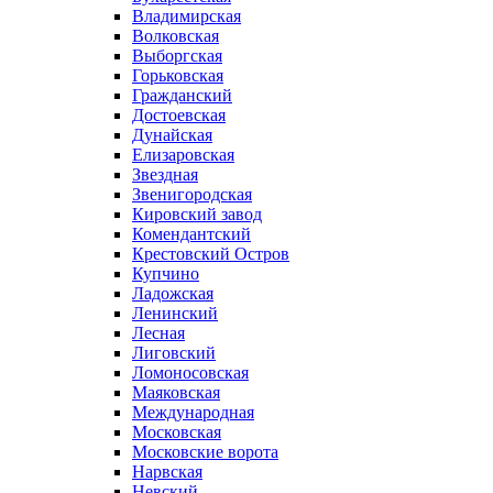
Владимирская
Волковская
Выборгская
Горьковская
Гражданский
Достоевская
Дунайская
Елизаровская
Звездная
Звенигородская
Кировский завод
Комендантский
Крестовский Остров
Купчино
Ладожская
Ленинский
Лесная
Лиговский
Ломоносовская
Маяковская
Международная
Московская
Московские ворота
Нарвская
Невский