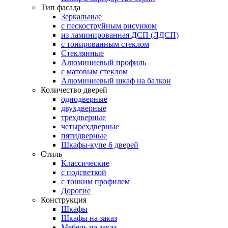
Тип фасада
Зеркальные
с пескоструйным рисунком
из ламинированная ДСП (ЛДСП)
с тонированным стеклом
Стеклянные
Алюминиевый профиль
с матовым стеклом
Алюминиевый шкаф на балкон
Количество дверей
однодверные
двухдверные
трехдверные
четырехдверные
пятидверные
Шкафы-купе 6 дверей
Стиль
Классические
с подсветкой
с тонким профилем
Дорогие
Конструкция
Шкафы
Шкафы на заказ
Мебель на заказ