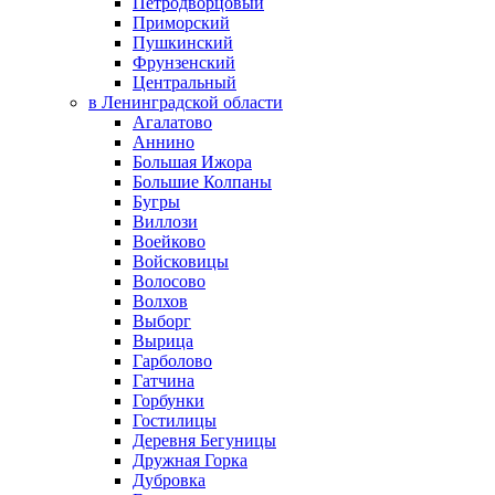
Петродворцовый
Приморский
Пушкинский
Фрунзенский
Центральный
в Ленинградской области
Агалатово
Аннино
Большая Ижора
Большие Колпаны
Бугры
Виллози
Воейково
Войсковицы
Волосово
Волхов
Выборг
Вырица
Гарболово
Гатчина
Горбунки
Гостилицы
Деревня Бегуницы
Дружная Горка
Дубровка