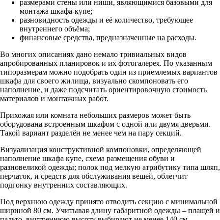
размерами стены или ниши, являющимися базовыми для
монтажа шкафа-купе;
разновидность одежды и её количество, требующее
внутреннего объёма;
финансовые средства, предназначенные на расходы.
Во многих описаниях дано немало тривиальных видов
апробированных планировок и их фотогалерея. По указанным
типоразмерам можно подобрать один из приемлемых вариантов
шкафа для своего жилища, визуально скомпоновать его
наполнение, и даже подсчитать ориентировочную стоимость
материалов и монтажных работ.
Прихожая или комната небольших размеров может быть
оборудована встроенным шкафом с одной или двумя дверьми.
Такой вариант разделён не менее чем на пару секций.
Визуализация конструктивной компоновки, определяющей
наполнение шкафа купе, схема размещения обуви и
разновеликой одежды; полок под мелкую атрибутику типа шляп,
перчаток, и средств для обслуживания вещей, облегчит
подгонку внутренних составляющих.
Под верхнюю одежду принято отводить секцию с минимальной
шириной 80 см. Учитывая длину габаритной одежды – плащей и
пальто, внутреннюю высоту выбирают не менее 140 см.