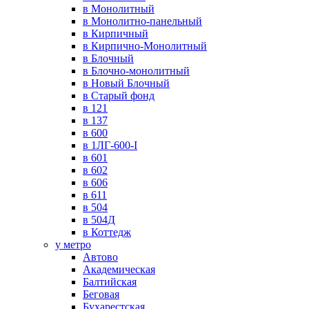
в Монолитный
в Монолитно-панельный
в Кирпичный
в Кирпично-Монолитный
в Блочный
в Блочно-монолитный
в Новый Блочный
в Старый фонд
в 121
в 137
в 600
в 1ЛГ-600-I
в 601
в 602
в 606
в 611
в 504
в 504Д
в Коттедж
у метро
Автово
Академическая
Балтийская
Беговая
Бухарестская