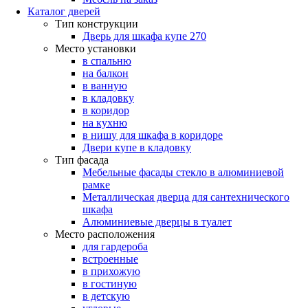
Каталог дверей
Тип конструкции
Дверь для шкафа купе 270
Место установки
в спальню
на балкон
в ванную
в кладовку
в коридор
на кухню
в нишу для шкафа в коридоре
Двери купе в кладовку
Тип фасада
Мебельные фасады стекло в алюминиевой
рамке
Металлическая дверца для сантехнического
шкафа
Алюминиевые дверцы в туалет
Место расположения
для гардероба
встроенные
в прихожую
в гостиную
в детскую