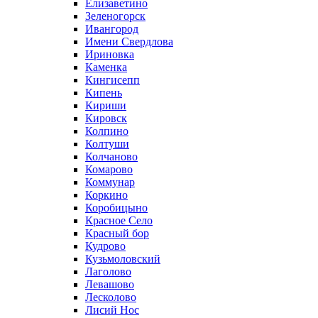
Елизаветино
Зеленогорск
Ивангород
Имени Свердлова
Ириновка
Каменка
Кингисепп
Кипень
Кириши
Кировск
Колпино
Колтуши
Колчаново
Комарово
Коммунар
Коркино
Коробицыно
Красное Село
Красный бор
Кудрово
Кузьмоловский
Лаголово
Левашово
Лесколово
Лисий Нос