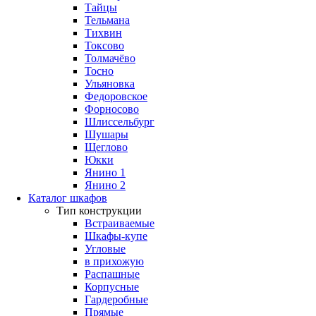
Тайцы
Тельмана
Тихвин
Токсово
Толмачёво
Тосно
Ульяновка
Федоровское
Форносово
Шлиссельбург
Шушары
Щеглово
Юкки
Янино 1
Янино 2
Каталог шкафов
Тип конструкции
Встраиваемые
Шкафы-купе
Угловые
в прихожую
Распашные
Корпусные
Гардеробные
Прямые