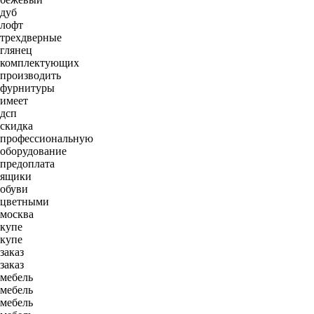
дуб
лофт
трехдверные
глянец
комплектующих
производить
фурнитуры
имеет
дсп
скидка
профессиональную
оборудование
предоплата
ящики
обуви
цветными
москва
купе
купе
заказ
заказ
мебель
мебель
мебель