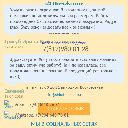
Хочу выразить огромную благодарность, за мой
Все права защищены
стеллажик по индивидуальным размерам. Работа
2005- 2026 «Комфорт»
произведена быстро, качественно и аккуратно! Радует
глаз! Буду рекомендовать всем знакомым!
Мебель на заказ
от производителя
Тригуб Ирина Константиновна
мебельное производство:
29.04.2020
+7(812)980-01-28
+7(904)648-76-81
Здравствуйте! Хочу поблагодарить всю вашу команду,
за вашу отличную работу! Нам понравилась, все
стекольная мастерская:
+7(904)648-76-81
получилась очень красиво! В следующий раз только к
вам))
Колпино, Левый берег р. Ижоры 67
пт- пн - вс с 9 до 21 выходной Воскресенье
Евгений
info@shkafchik-spb.ru
18.04.2019
Viber: +7(904)648-76-81
ОСТАВИТЬ ОТЗЫВ
Whatsapp: +7(904)648-76-81
МЫ В СОЦИАЛЬНЫХ СЕТЯХ