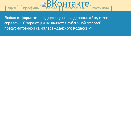
лдсп
профиль
белые
фотопечать
гостиную
угловые
спальню
маленькие
Любая информация, содержащаяся на данном сайте, имеет
справочный характер и не является публичной офертой,
предусмотренной ст. 437 Гражданского Кодекса РФ.