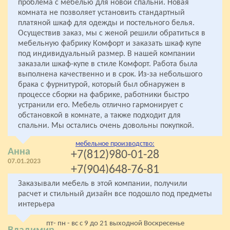
проблема с мебелью для новой спальни. Новая
ПО СЕРИИ
комната не позволяет установить стандартный
У МЕТРО
платяной шкаф для одежды и постельного белья.
Осуществив заказ, мы с женой решили обратиться в
ПО РАЙОНАМ
мебельную фабрику Комфорт и заказать шкаф купе
В ЛЕНИНГРАДСКОЙ ОБЛАСТИ
под индивидуальный размер. В нашей компании
заказали шкаф-купе в стиле Комфорт. Работа была
выполнена качественно и в срок. Из-за небольшого
брака с фурнитурой, который был обнаружен в
Все права защищены
процессе сборки на фабрике, работники быстро
2005- 2026 «Комфорт»
устранили его. Мебель отлично гармонирует с
обстановкой в комнате, а также подходит для
Мебель на заказ
от производителя
спальни. Мы остались очень довольны покупкой.
мебельное производство:
Анна
+7(812)980-01-28
07.01.2023
+7(904)648-76-81
Заказывали мебель в этой компании, получили
стекольная мастерская:
+7(904)648-76-81
расчет и стильный дизайн все подошло под предметы
интерьера
Колпино, Левый берег р. Ижоры 67
пт- пн - вс с 9 до 21 выходной Воскресенье