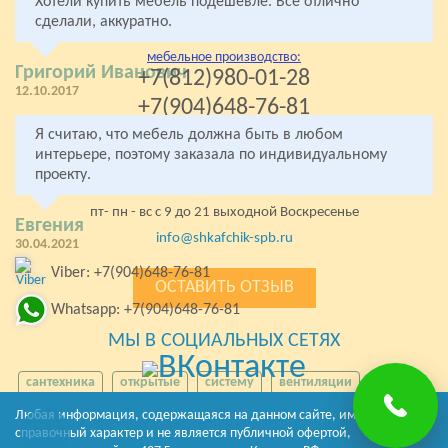
Хотели купить мебель подешевле. Всё отлично
Мебель на заказ
от производителя
сделали, аккуратно.
мебельное производство:
Григорий Иванович
+7(812)980-01-28
12.10.2017
+7(904)648-76-81
Я считаю, что мебель должна быть в любом
стекольная мастерская:
+7(904)648-76-81
интерьере, поэтому заказала по индивидуальному
проекту.
Колпино, Левый берег р. Ижоры 67
пт- пн - вс с 9 до 21 выходной Воскресенье
Евгения
info@shkafchik-spb.ru
30.04.2021
Viber: +7(904)648-76-81
ОСТАВИТЬ ОТЗЫВ
Whatsapp: +7(904)648-76-81
МЫ В СОЦИАЛЬНЫХ СЕТЯХ
сантехника
открытые
систему
вентиляции
функцию
персональных
рольставни
воды
Любая информация, содержащаяся на данном сайте, имеет
справочный характер и не является публичной офертой,