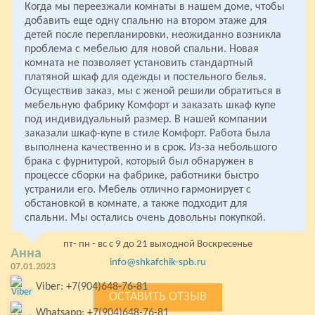
Когда мы переезжали комнаты в нашем доме, чтобы
В ЛЕНИНГРАДСКОЙ ОБЛАСТИ
добавить еще одну спальню на втором этаже для
детей после перепланировки, неожиданно возникла
проблема с мебелью для новой спальни. Новая
комната не позволяет установить стандартный
Все права защищены
платяной шкаф для одежды и постельного белья.
2005- 2026 «Комфорт»
Осуществив заказ, мы с женой решили обратиться в
Мебель на заказ
мебельную фабрику Комфорт и заказать шкаф купе
от производителя
под индивидуальный размер. В нашей компании
заказали шкаф-купе в стиле Комфорт. Работа была
мебельное производство:
выполнена качественно и в срок. Из-за небольшого
+7(812)980-01-28
брака с фурнитурой, который был обнаружен в
+7(904)648-76-81
процессе сборки на фабрике, работники быстро
устранили его. Мебель отлично гармонирует с
стекольная мастерская:
+7(904)648-76-81
обстановкой в комнате, а также подходит для
спальни. Мы остались очень довольны покупкой.
Колпино, Левый берег р. Ижоры 67
пт- пн - вс с 9 до 21 выходной Воскресенье
Анна
info@shkafchik-spb.ru
07.01.2023
Viber: +7(904)648-76-81
ОСТАВИТЬ ОТЗЫВ
Whatsapp: +7(904)648-76-81