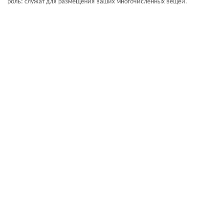
роль: служат для размещения ваших многочисленных вещей.