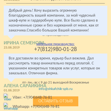
Добрый день! Хочу выразить огромную
благодарность вашей компании, за мой чудесный
Все права защищены
шкаф-купе и гардеробную купе. Все было сделано в
2005- 2026 «Комфорт»
назначенные сроки и без нареканий от меня, как от
заказчика.Спасибо большое Вашей компании!
Мебель на заказ
от производителя
ИРИНА СЕМЕНОВА
мебельное производство:
23.06.2019
+7(812)980-01-28
+7(904)648-76-81
Все доставили во время, курьер был вежлив. Дал
рассмотреть товар внимательно перед оплатой. С
стекольная мастерская:
+7(904)648-76-81
указанием конкретных товаров или услуг, которые он
заказывал. Отличная фирма.
Колпино, Левый берег р. Ижоры 67
пт- пн - вс с 9 до 21 выходной Воскресенье
АЛЕНА САРАЙКИНА
info@shkafchik-spb.ru
01.06.2019
Viber: +7(904)648-76-81
ОСТАВИТЬ ОТЗЫВ
Whatsapp: +7(904)648-76-81