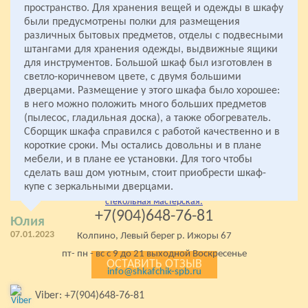
пространство. Для хранения вещей и одежды в шкафу
были предусмотрены полки для размещения
различных бытовых предметов, отделы с подвесными
штангами для хранения одежды, выдвижные ящики
для инструментов. Большой шкаф был изготовлен в
светло-коричневом цвете, с двумя большими
Все права защищены
дверцами. Размещение у этого шкафа было хорошее:
2005- 2026 «Комфорт»
в него можно положить много больших предметов
Мебель на заказ
(пылесос, гладильная доска), а также обогреватель.
от производителя
Сборщик шкафа справился с работой качественно и в
короткие сроки. Мы остались довольны и в плане
мебельное производство:
мебели, и в плане ее установки. Для того чтобы
+7(812)980-01-28
сделать ваш дом уютным, стоит приобрести шкаф-
+7(904)648-76-81
купе с зеркальными дверцами.
стекольная мастерская:
+7(904)648-76-81
Юлия
07.01.2023
Колпино, Левый берег р. Ижоры 67
пт- пн - вс с 9 до 21 выходной Воскресенье
ОСТАВИТЬ ОТЗЫВ
info@shkafchik-spb.ru
Viber: +7(904)648-76-81